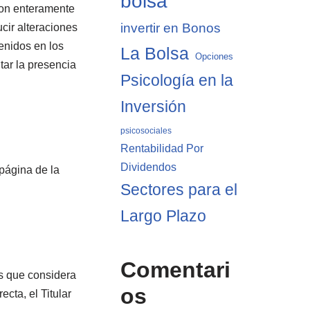
bolsa
son enteramente
invertir en Bonos
ucir alteraciones
enidos en los
La Bolsa
Opciones
ar la presencia
Psicología en la
Inversión
psicosociales
Rentabilidad Por
Dividendos
 página de la
Sectores para el
Largo Plazo
Comentari
es que considera
os
cta, el Titular