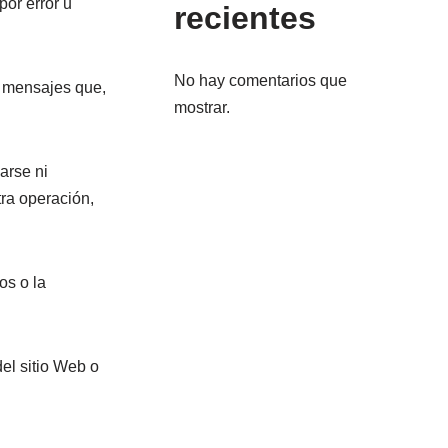
por error u
recientes
No hay comentarios que
 o mensajes que,
mostrar.
arse ni
tra operación,
os o la
del sitio Web o