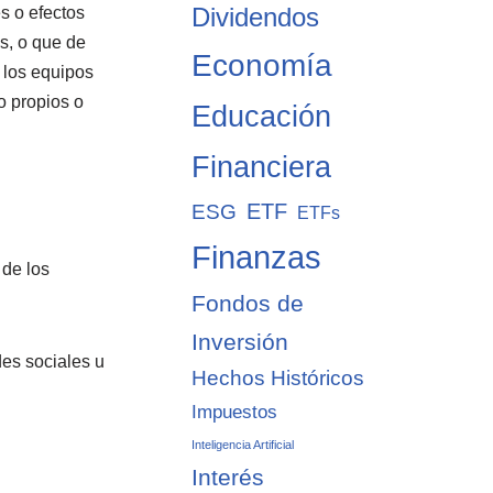
Dividendos
s o efectos
os, o que de
Economía
, los equipos
o propios o
Educación
Financiera
ETF
ESG
ETFs
Finanzas
 de los
Fondos de
Inversión
des sociales u
Hechos Históricos
Impuestos
Inteligencia Artificial
Interés