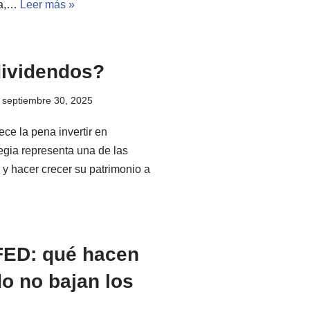
ija,…
Leer más »
 dividendos?
septiembre 30, 2025
ce la pena invertir en
egia representa una de las
y hacer crecer su patrimonio a
 FED: qué hacen
o no bajan los