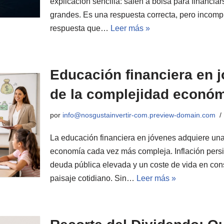
explicación sencilla: salen a bolsa para financia
grandes. Es una respuesta correcta, pero incompl
respuesta que…
Leer más »
Educación financiera en j
de la complejidad econó
por
info@nosgustainvertir-com.preview-domain.com
La educación financiera en jóvenes adquiere una
economía cada vez más compleja. Inflación persis
deuda pública elevada y un coste de vida en cons
paisaje cotidiano. Sin…
Leer más »