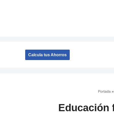
Saltar
al
contenido
Calcula tus Ahorros
Portada
Educación f