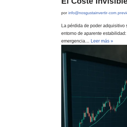
El Coste Invisibl
por
info@nosgustainvertir-com.pre
La pérdida de poder adquisitivo
entorno de aparente estabilidad
emergencia…
Leer más »