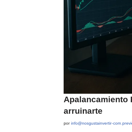
Apalancamiento F
arruinarte
por
info@nosgustainvertir-com.pre