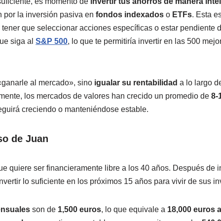
suficiente, es momento de
invertir tus ahorros de manera inte
 por la inversión pasiva en
fondos indexados
o
ETFs
. Esta e
tener que seleccionar acciones específicas o estar pendiente 
ue siga al
S&P 500
, lo que te permitiría invertir en las 500 m
 «ganarle al mercado», sino
igualar su rentabilidad
a lo largo d
amente, los mercados de valores han crecido un promedio de
8-
 seguirá creciendo o manteniéndose estable.
so de Juan
ue quiere ser financieramente libre a los 40 años. Después de 
invertir lo suficiente en los próximos 15 años para vivir de sus i
ensuales
son de
1,500 euros
, lo que equivale a
18,000 euros a