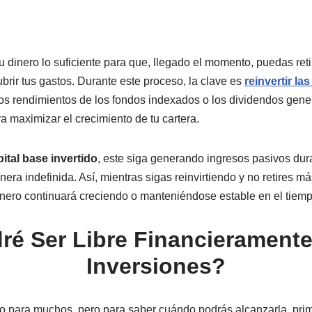
 tu dinero lo suficiente para que, llegado el momento, puedas ret
brir tus gastos. Durante este proceso, la clave es
reinvertir la
los rendimientos de los fondos indexados o los dividendos gene
a maximizar el crecimiento de tu cartera.
ital base invertido
, este siga generando ingresos pasivos duran
nera indefinida. Así, mientras sigas reinvirtiendo y no retires má
inero continuará creciendo o manteniéndose estable en el tiemp
é Ser Libre Financieramente y
Inversiones?
eño para muchos, pero para saber cuándo podrás alcanzarla, pri