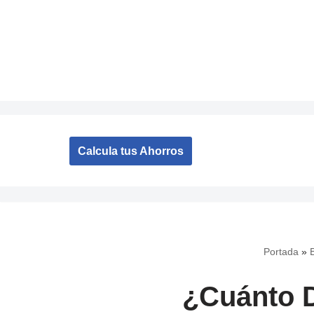
Saltar
al
contenido
Calcula tus Ahorros
Portada
»
¿Cuánto D