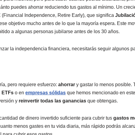
ánto puedes ahorrar reduciendo tus gastos al mínimo. Un crec
E
(Financial Independence, Retire Early), que significa
Jubilaci
r ese objetivo mucho antes de lo que la mayoría espera. Este m
tido a algunas personas jubilarse antes de los 30 años.
anzar la independencia financiera, necesitarás seguir algunos p
ría, pero requiere esfuerzo:
ahorrar
y gastar lo menos posible. 
,
ETFs
o en
empresas sólidas
que hemos mencionado en este b
nversión y
reinvertir todas las ganancias
que obtengas.
 cantidad de dinero invertido suficiente para cubrir tus
gastos m
 Cuanto menos gastes en tu vida diaria, más rápido podrás alcan
 para cubrir esos gastos.