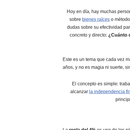
Hoy en día, hay muchas perso
sobre
bienes raíces
o métodos
dudas sobre su efectividad par
concreto y directo:
¿Cuánto d
Este es un tema que cada vez má
años, y no es magia ni suerte, 
El concepto es simple: traba
alcanzar
la independencia fi
princip
La
regla del 4%
es uno de los p