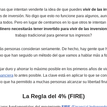
nas que intentan venderte la idea de que puedes
vivir de las 
 de inversión. No digo que esto no funcione para algunos, au
a todos. Pero en lugar de centrarnos en lo que otros te intent
inero necesitarás tener invertido para vivir de las inversio
trabajo tradicional para generar tus ingresos?
s personas consideran seriamente. De hecho, hay gente que ha
sino que han seguido un método del que vamos a hablar más a f
jar duro y ahorrar lo máximo posible en los primeros años de vid
nanciera
lo antes posible. La clave está en aplicar lo que se c
io que ha permitido a muchas personas alcanzar su libertad fin
La Regla del 4% (FIRE)
ilares fundamentales del movimiento
FIRE
(Financial Independe