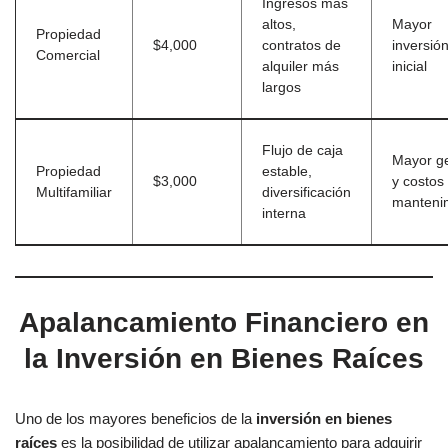
Ingresos más
altos,
Mayor
Propiedad
$4,000
contratos de
inversió
Comercial
alquiler más
inicial
largos
Flujo de caja
Mayor ge
Propiedad
estable,
$3,000
y costos
Multifamiliar
diversificación
manteni
interna
Apalancamiento Financiero en
la Inversión en Bienes Raíces
Uno de los mayores beneficios de la
inversión en bienes
raíces
es la posibilidad de utilizar apalancamiento para adquirir