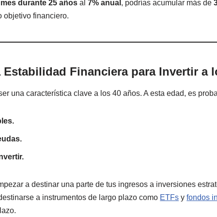
l mes durante 25 años
al
7% anual
, podrías acumular más de
o objetivo financiero.
Estabilidad Financiera para Invertir a 
er una característica clave a los 40 años. A esta edad, es prob
les.
eudas.
vertir.
mpezar a destinar una parte de tus ingresos a inversiones estra
estinarse a instrumentos de largo plazo como
ETFs
y
fondos 
lazo.