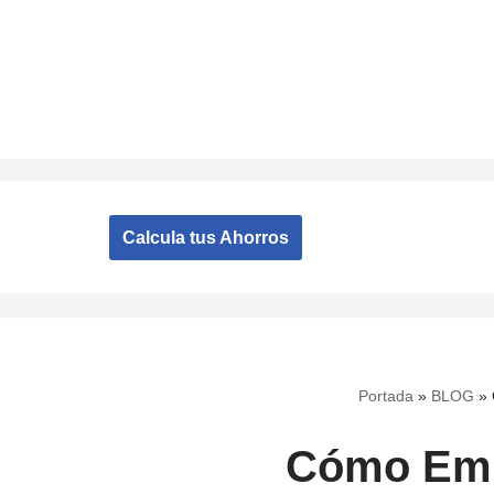
Saltar
al
contenido
Calcula tus Ahorros
Portada
»
BLOG
»
Cómo Empe