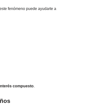
s, este fenómeno puede ayudarte a
 interés compuesto
.
años