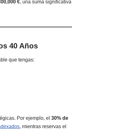
300,000 €
, una suma significativa
los 40 Años
able que tengas:
tégicas. Por ejemplo, el
30% de
indexados
, mientras reservas el