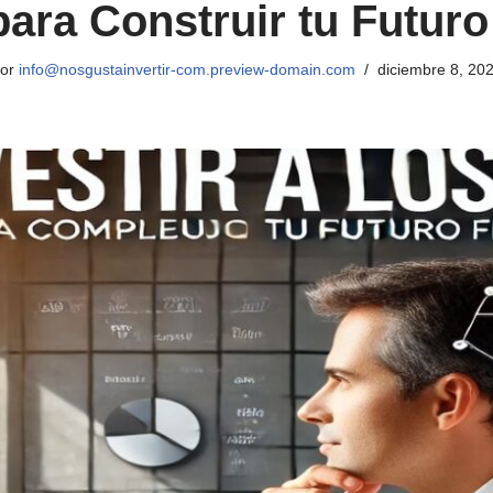
ara Construir tu Futuro
or
info@nosgustainvertir-com.preview-domain.com
diciembre 8, 20