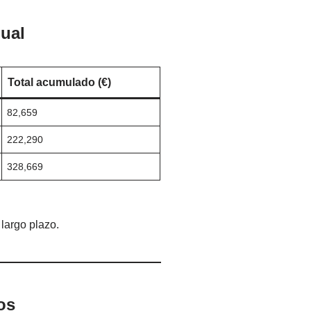
ual
Total acumulado (€)
82,659
222,290
328,669
largo plazo.
os