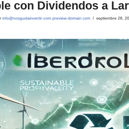
le con Dividendos a La
r
info@nosgustainvertir-com.preview-domain.com
septiembre 28, 2