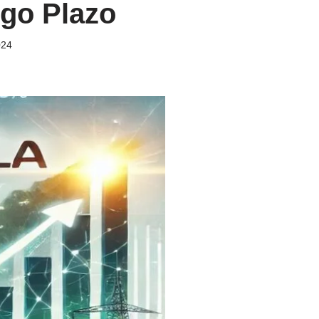
rgo Plazo
024