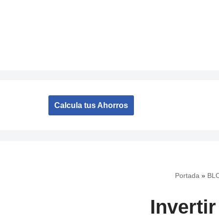
Saltar
al
contenido
Calcula tus Ahorros
Portada
»
BL
Inverti