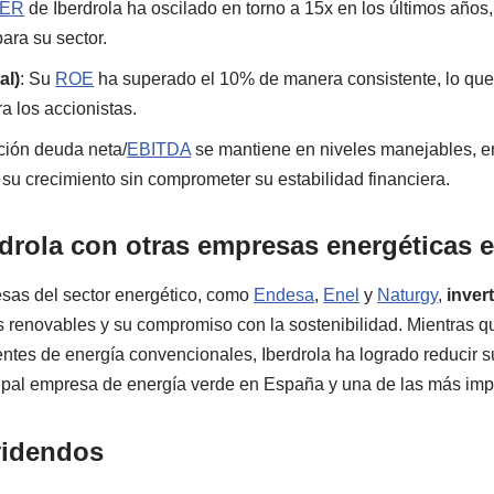
PER
de Iberdrola ha oscilado en torno a 15x en los últimos años
ara su sector.
al)
: Su
ROE
ha superado el 10% de manera consistente, lo que 
a los accionistas.
ación deuda neta/
EBITDA
se mantiene en niveles manejables, en 
 su crecimiento sin comprometer su estabilidad financiera.
drola con otras empresas energéticas 
sas del sector energético, como
Endesa
,
Enel
y
Naturgy
,
inver
as renovables y su compromiso con la sostenibilidad. Mientras 
tes de energía convencionales, Iberdrola ha logrado reducir s
ipal empresa de energía verde en España y una de las más imp
videndos