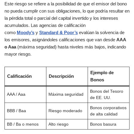
Este riesgo se refiere a la posibilidad de que el emisor del bono
no pueda cumplir con sus obligaciones, lo que podría resultar en
la pérdida total o parcial del capital invertido y los intereses
acumulados. Las agencias de calificación
como
Moody’s
y
Standard & Poor’s
evalúan la solvencia de
los emisores, asignándoles calificaciones que van desde
AAA
o Aaa
(máxima seguridad) hasta niveles más bajos, indicando
mayor riesgo.
Ejemplo de
Calificación
Descripción
Bonos
Bonos del Tesoro
AAA / Aaa
Máxima seguridad
de EE. UU.
Bonos corporativos
BBB / Baa
Riesgo moderado
de alta calidad
BB / Ba o menos
Alto riesgo
Bonos basura