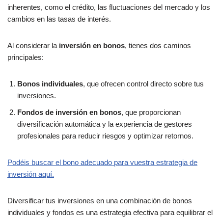
inherentes, como el crédito, las fluctuaciones del mercado y los
cambios en las tasas de interés.
Al considerar la
inversión en bonos
, tienes dos caminos
principales:
Bonos individuales
, que ofrecen control directo sobre tus
inversiones.
Fondos de inversión en bonos
, que proporcionan
diversificación automática y la experiencia de gestores
profesionales para reducir riesgos y optimizar retornos.
Podéis buscar el bono adecuado para vuestra estrategia de
inversión aquí.
Diversificar tus inversiones en una combinación de bonos
individuales y fondos es una estrategia efectiva para equilibrar el