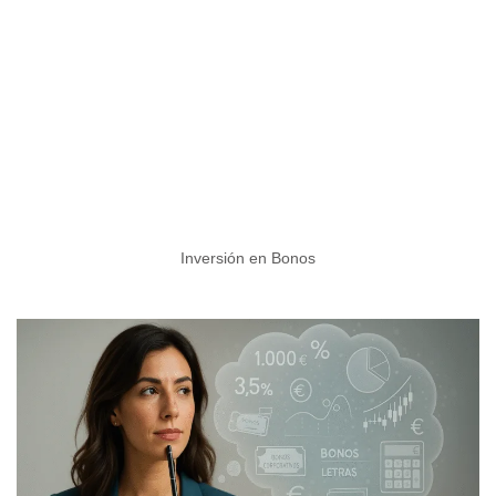
Inversión en Bonos