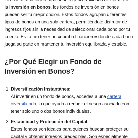
la
inversión en bonos
, los fondos de inversión en bonos
pueden ser tu mejor opción. Estos fondos agrupan diferentes
tipos de bonos en una sola cartera, permitiéndote disfrutar de
ingresos fijos sin la necesidad de seleccionar cada bono por tu
cuenta. Es como tener un «combo financiero» donde cada bono
juega su parte en mantener tu inversión equilibrada y estable.
¿Por Qué Elegir un Fondo de
Inversión en Bonos?
Diversificación Instantánea:
Al invertir en un fondo de bonos, accedes a una
cartera
diversificada
, lo que ayuda a reducir el riesgo asociado con
tener solo uno o dos bonos individuales.
Estabilidad y Protección del Capital:
Estos fondos son ideales para quienes buscan proteger su
capital y obtener ingresos predecibles. Son especialmente