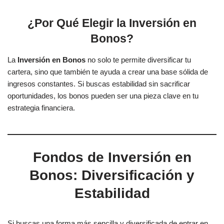
¿Por Qué Elegir la Inversión en
Bonos?
La
Inversión en Bonos
no solo te permite diversificar tu
cartera, sino que también te ayuda a crear una base sólida de
ingresos constantes. Si buscas estabilidad sin sacrificar
oportunidades, los bonos pueden ser una pieza clave en tu
estrategia financiera.
Fondos de Inversión en
Bonos: Diversificación y
Estabilidad
Si buscas una forma más sencilla y diversificada de entrar en