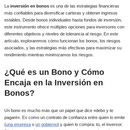
La
inversión en bonos
es una de las estrategias financieras
más confiables para diversificar carteras y obtener ingresos
estables. Desde bonos individuales hasta fondos de inversión,
este instrumento ofrece múltiples opciones para inversores con
diferentes objetivos y niveles de tolerancia al riesgo. En este
artículo, exploraremos cómo funcionan los bonos, los riesgos
asociados, y las estrategias más efectivas para maximizar su
rendimiento mientras minimizamos los riesgos.
¿Qué es un Bono y Cómo
Encaja en la Inversión en
Bonos?
Un bono es mucho más que un papel que dice «debo y te
pagaré». Es como un contrato de confianza entre quien lo emite
(
una empresa
o
un gobierno
) y quien lo compra: tú, el inversor.