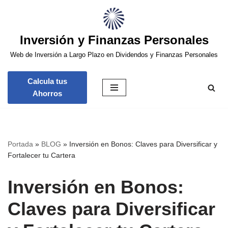
Saltar
Inversión y Finanzas Personales
al
contenido
Web de Inversión a Largo Plazo en Dividendos y Finanzas Personales
Calcula tus
Ahorros
Portada
»
BLOG
»
Inversión en Bonos: Claves para Diversificar y
Fortalecer tu Cartera
Inversión en Bonos:
Claves para Diversificar