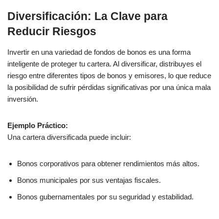
Diversificación: La Clave para
Reducir Riesgos
Invertir en una variedad de fondos de bonos es una forma
inteligente de proteger tu cartera. Al diversificar, distribuyes el
riesgo entre diferentes tipos de bonos y emisores, lo que reduce
la posibilidad de sufrir pérdidas significativas por una única mala
inversión.
Ejemplo Práctico:
Una cartera diversificada puede incluir:
Bonos corporativos para obtener rendimientos más altos.
Bonos municipales por sus ventajas fiscales.
Bonos gubernamentales por su seguridad y estabilidad.