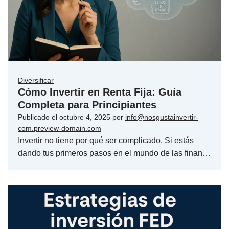
Diversificar
Cómo Invertir en Renta Fija: Guía
Completa para Principiantes
Publicado el
octubre 4, 2025
por
info@nosgustainvertir-
com.preview-domain.com
Invertir no tiene por qué ser complicado. Si estás
dando tus primeros pasos en el mundo de las finan…