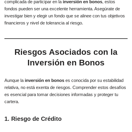
complicada de participar en la
inversión en bonos
, estos
fondos pueden ser una excelente herramienta. Asegúrate de
investigar bien y elegir un fondo que se alinee con tus objetivos
financieros y nivel de tolerancia al riesgo.
Riesgos Asociados con la
Inversión en Bonos
Aunque la
inversión en bonos
es conocida por su estabilidad
relativa, no está exenta de riesgos. Comprender estos desafíos
es esencial para tomar decisiones informadas y proteger tu
cartera.
1. Riesgo de Crédito