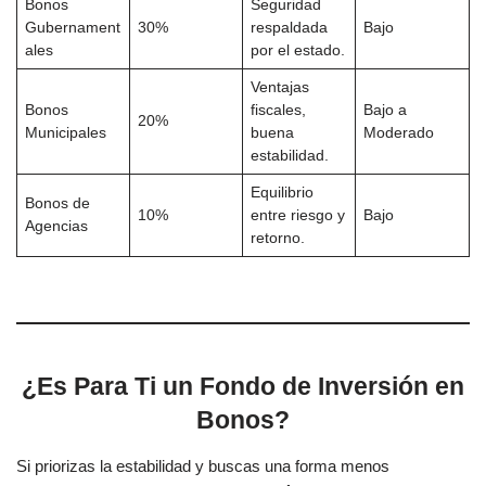
Bonos
Seguridad
Gubernament
30%
respaldada
Bajo
ales
por el estado.
Ventajas
Bonos
fiscales,
Bajo a
20%
Municipales
buena
Moderado
estabilidad.
Equilibrio
Bonos de
10%
entre riesgo y
Bajo
Agencias
retorno.
¿Es Para Ti un Fondo de Inversión en
Bonos?
Si priorizas la estabilidad y buscas una forma menos