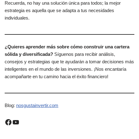
Recuerda, no hay una solución única para todos; la mejor
estrategia es aquella que se adapta a tus necesidades
individuales.
¿Quieres aprender más sobre cómo construir una cartera
sólida y diversificada?
Síguenos para recibir análisis,
consejos y estrategias que te ayudarán a tomar decisiones más
inteligentes en el mundo de las inversiones. ¡Nos encantaría
acompañarte en tu camino hacia el éxito financiero!
Blog:
nosgustainvertir.co
m