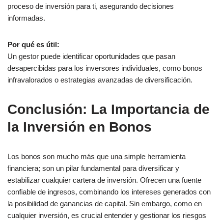
proceso de inversión para ti, asegurando decisiones
informadas.
Por qué es útil:
Un gestor puede identificar oportunidades que pasan
desapercibidas para los inversores individuales, como bonos
infravalorados o estrategias avanzadas de diversificación.
Conclusión: La Importancia de
la Inversión en Bonos
Los bonos son mucho más que una simple herramienta
financiera; son un pilar fundamental para diversificar y
estabilizar cualquier cartera de inversión. Ofrecen una fuente
confiable de ingresos, combinando los intereses generados con
la posibilidad de ganancias de capital. Sin embargo, como en
cualquier inversión, es crucial entender y gestionar los riesgos