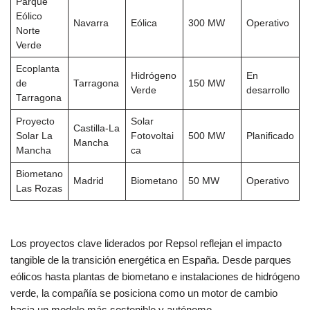
Parque
Eólico
Navarra
Eólica
300 MW
Operativo
Norte
Verde
Ecoplanta
Hidrógeno
En
de
Tarragona
150 MW
Verde
desarrollo
Tarragona
Proyecto
Solar
Castilla-La
Solar La
Fotovoltai
500 MW
Planificado
Mancha
Mancha
ca
Biometano
Madrid
Biometano
50 MW
Operativo
Las Rozas
Los proyectos clave liderados por Repsol reflejan el impacto
tangible de la transición energética en España. Desde parques
eólicos hasta plantas de biometano e instalaciones de hidrógeno
verde, la compañía se posiciona como un motor de cambio
hacia un modelo más sostenible y autónomo.