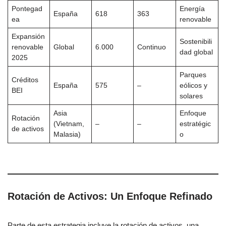
Pontegad
Energía
España
618
363
ea
renovable
Expansión
Sostenibili
renovable
Global
6.000
Continuo
dad global
2025
Parques
Créditos
España
575
–
eólicos y
BEI
solares
Asia
Enfoque
Rotación
(Vietnam,
–
–
estratégic
de activos
Malasia)
o
Rotación de Activos: Un Enfoque Refinado
Parte de esta estrategia incluye la rotación de activos, una