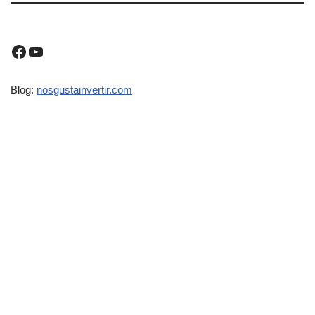
Blog:
nosgustainvertir.co
m