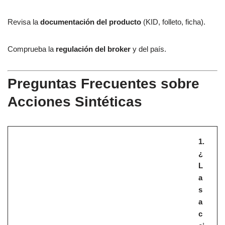
Revisa la
documentación del producto
(KID, folleto, ficha).
Comprueba la
regulación del broker
y del país.
Preguntas Frecuentes sobre
Acciones Sintéticas
1.
¿
L
a
s
a
c