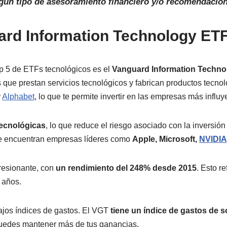
gún tipo
de asesoramiento financiero y/o recomendación
rd Information Technology ETF
op 5 de ETFs tecnológicos es el
Vanguard Information Techno
que prestan servicios tecnológicos y fabrican productos tecnol
y
Alphabet
, lo que te permite invertir en las empresas más influy
ecnológicas
, lo que reduce el riesgo asociado con la inversión
 se encuentran empresas líderes como
Apple, Microsoft,
NVIDIA
resionante, con
un rendimiento del 248% desde 2015
. Esto r
s años.
ajos índices de gastos. El VGT
tiene un índice de gastos de 
uedes mantener más de tus ganancias.