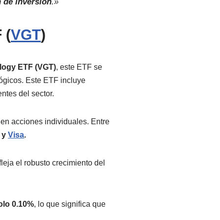
 de inversión
.»
 (
VGT
)
logy ETF (VGT)
, este ETF se
ógicos. Este ETF incluye
entes del sector.
 en acciones individuales. Entre
y
Visa
.
efleja el robusto crecimiento del
solo 0.10%
, lo que significa que