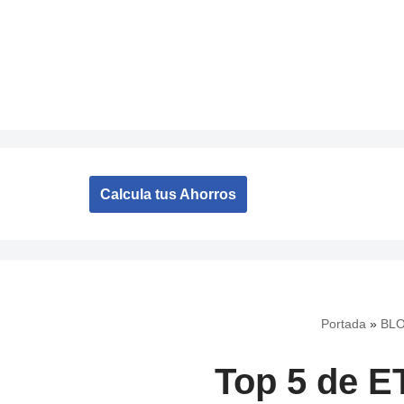
Saltar
al
contenido
Calcula tus Ahorros
Portada
»
BL
Top 5 de E