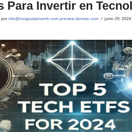
 Para Invertir en Tecno
por
info@nosgustainvertir-com.preview-domain.com
junio 29, 2024