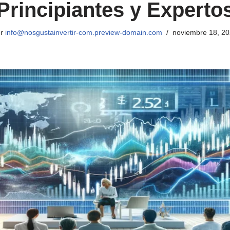
Principiantes y Experto
or
info@nosgustainvertir-com.preview-domain.com
noviembre 18, 2