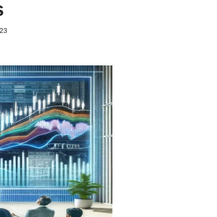
s
023