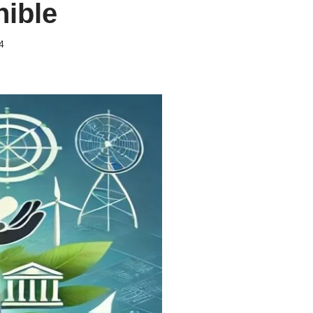
nible
4