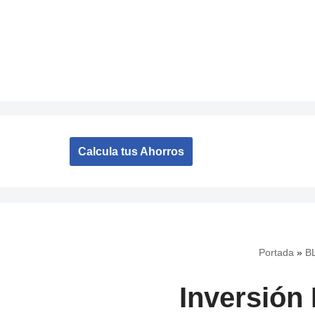
Saltar
al
contenido
Calcula tus Ahorros
Portada
»
B
Inversión