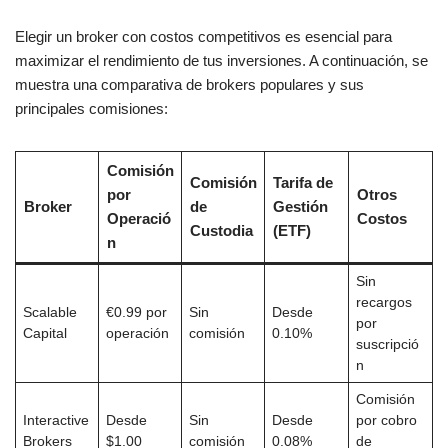
Elegir un broker con costos competitivos es esencial para
maximizar el rendimiento de tus inversiones. A continuación, se
muestra una comparativa de brokers populares y sus
principales comisiones:
Comisión
Comisión
Tarifa de
por
Otros
Broker
de
Gestión
Operació
Costos
Custodia
(ETF)
n
Sin
recargos
Scalable
€0.99 por
Sin
Desde
por
Capital
operación
comisión
0.10%
suscripció
n
Comisión
Interactive
Desde
Sin
Desde
por cobro
Brokers
$1.00
comisión
0.08%
de