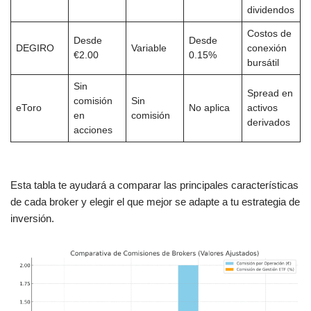
dividendos
Costos de
Desde
Desde
DEGIRO
Variable
conexión
€2.00
0.15%
bursátil
Sin
Spread en
comisión
Sin
eToro
No aplica
activos
en
comisión
derivados
acciones
Esta tabla te ayudará a comparar las principales características
de cada broker y elegir el que mejor se adapte a tu estrategia de
inversión.