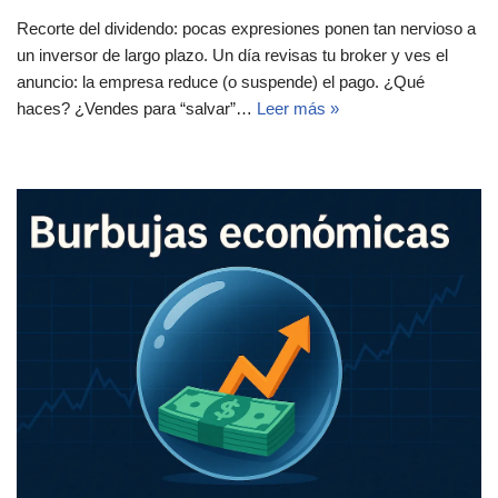
Recorte del dividendo: pocas expresiones ponen tan nervioso a
un inversor de largo plazo. Un día revisas tu broker y ves el
anuncio: la empresa reduce (o suspende) el pago. ¿Qué
haces? ¿Vendes para “salvar”…
Leer más »