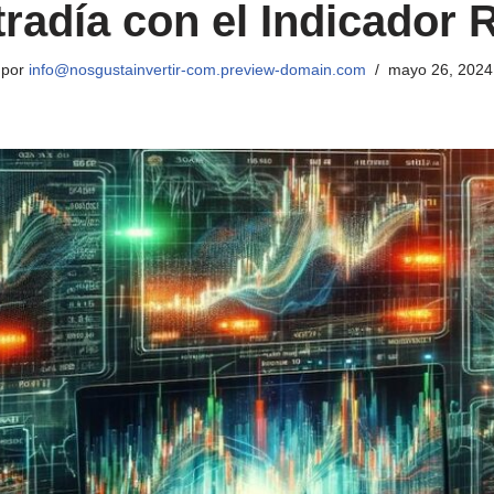
tradía con el Indicador 
por
info@nosgustainvertir-com.preview-domain.com
mayo 26, 2024