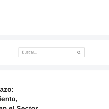
lazo:
ento,
en el Sector