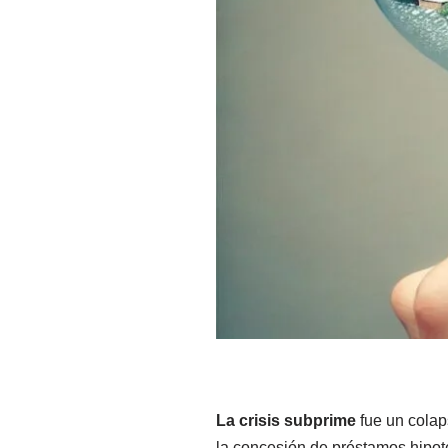
La crisis subprime
fue un colap
la concesión de préstamos hipote