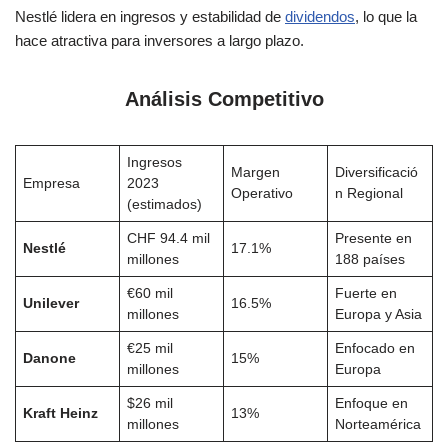
Nestlé lidera en ingresos y estabilidad de
dividendos
, lo que la
hace atractiva para inversores a largo plazo.
Análisis Competitivo
Ingresos
Margen
Diversificació
Empresa
2023
Operativo
n Regional
(estimados)
CHF 94.4 mil
Presente en
Nestlé
17.1%
millones
188 países
€60 mil
Fuerte en
Unilever
16.5%
millones
Europa y Asia
€25 mil
Enfocado en
Danone
15%
millones
Europa
$26 mil
Enfoque en
Kraft Heinz
13%
millones
Norteamérica