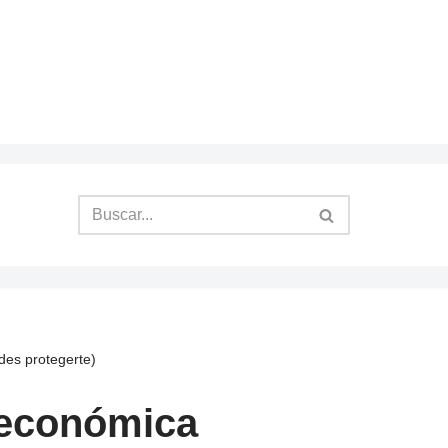
des protegerte)
a económica