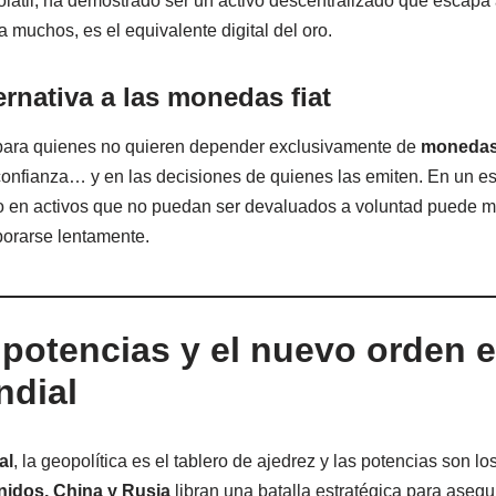
látil, ha demostrado ser un activo descentralizado que escapa a
a muchos, es el equivalente digital del oro.
rnativa a las monedas fiat
para quienes no quieren depender exclusivamente de
monedas 
confianza… y en las decisiones de quienes las emiten. En un e
nio en activos que no puedan ser devaluados a voluntad puede ma
porarse lentamente.
 potencias y el nuevo orden e
dial
al
, la geopolítica es el tablero de ajedrez y las potencias son 
idos, China y Rusia
libran una batalla estratégica para asegur