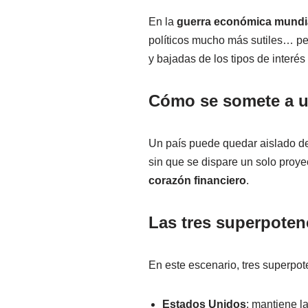
El Gran Reinicio y
En la
guerra económica mundi
políticos mucho más sutiles… per
Cómo protegerse 
y bajadas de los tipos de interés
Conclusión: inver
Preguntas frecue
Cómo se somete a un
Un país puede quedar aislado de
sin que se dispare un solo proye
corazón financiero
.
Las tres superpoten
En este escenario, tres superpo
Estados Unidos
: mantiene l