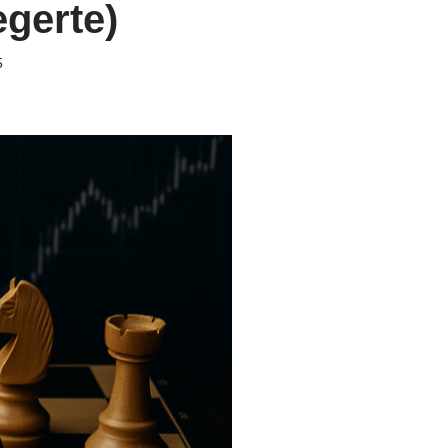
gerte)
5