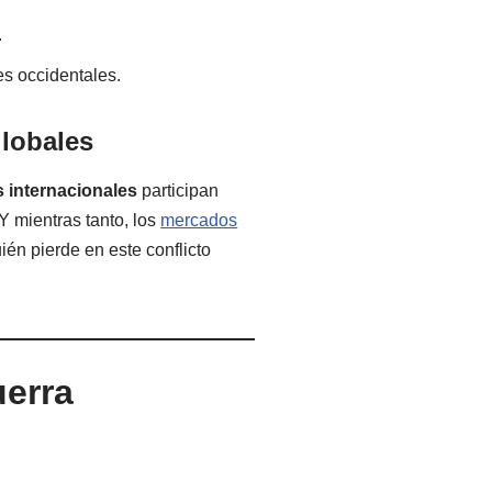
.
es occidentales.
globales
 internacionales
participan
 mientras tanto, los
mercados
én pierde en este conflicto
uerra