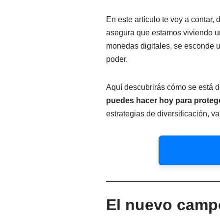
En este artículo te voy a contar, 
asegura que estamos viviendo un 
monedas digitales, se esconde u
poder.
Aquí descubrirás cómo se está de
puedes hacer hoy para protege
estrategias de diversificación, 
El nuevo campo d
Monedas “basura” 
El nuevo campo
El papel de las p