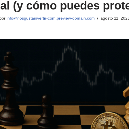
al (y cómo puedes prote
por
info@nosgustainvertir-com.preview-domain.com
agosto 11, 202