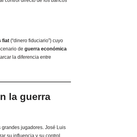
l control directo de los bancos
fiat
(“dinero fiduciario”) cuyo
scenario de
guerra económica
rcar la diferencia entre
n la guerra
los grandes jugadores. José Luis
ar su influencia y su control