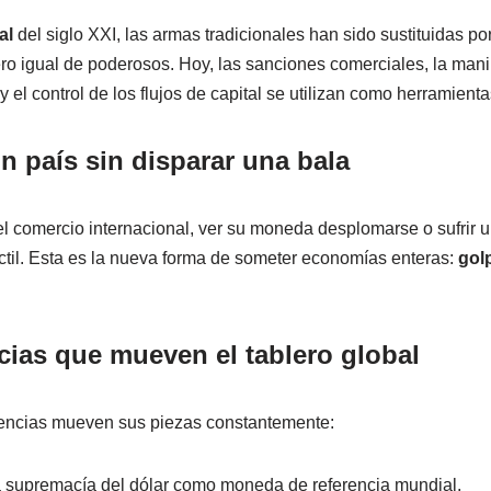
 el euro digital: control y futuro del dinero
al
del siglo XXI, las armas tradicionales han sido sustituidas po
o igual de poderosos. Hoy, las sanciones comerciales, la mani
en la guerra económica mundial: estrategias para ciudadanos 
 y el control de los flujos de capital se utilizan como herramient
tir con cabeza, incluso en tiempos de dividendos populares
ntes
 país sin disparar una bala
l comercio internacional, ver su moneda desplomarse o sufrir 
ctil. Esta es la nueva forma de someter economías enteras:
gol
cias que mueven el tablero global
tencias mueven sus piezas constantemente:
a supremacía del dólar como moneda de referencia mundial.