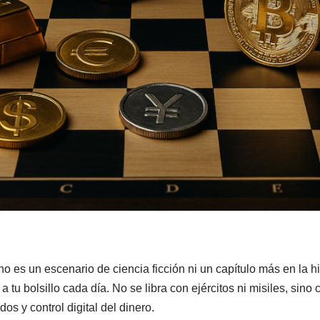
no es un escenario de ciencia ficción ni un capítulo más en la his
 tu bolsillo cada día. No se libra con ejércitos ni misiles, sin
 y control digital del dinero.